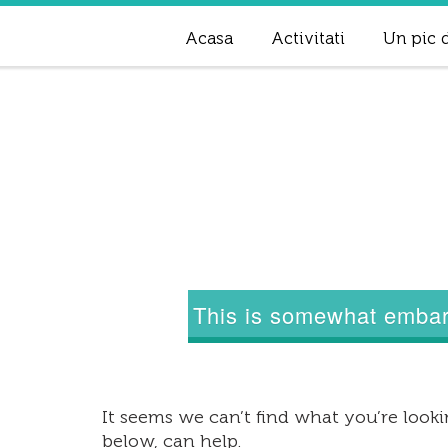
Acasa
Activitati
Un pic d
This is somewhat embarr
It seems we can’t find what you’re lookin
below, can help.