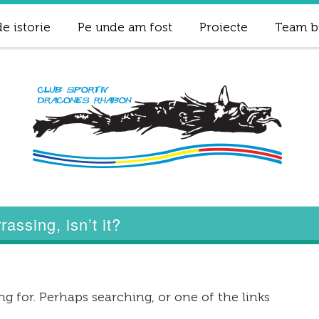
e istorie
Pe unde am fost
Proiecte
Team b
assing, isn’t it?
g for. Perhaps searching, or one of the links