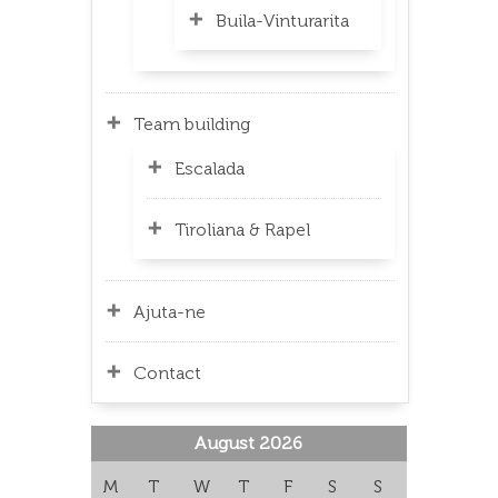
Buila-Vinturarita
Team building
Escalada
Tiroliana & Rapel
Ajuta-ne
Contact
August 2026
M
T
W
T
F
S
S