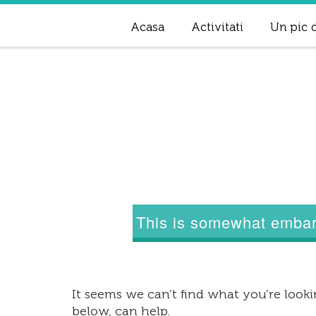
Acasa
Activitati
Un pic d
This is somewhat embarr
It seems we can’t find what you’re lookin
below, can help.