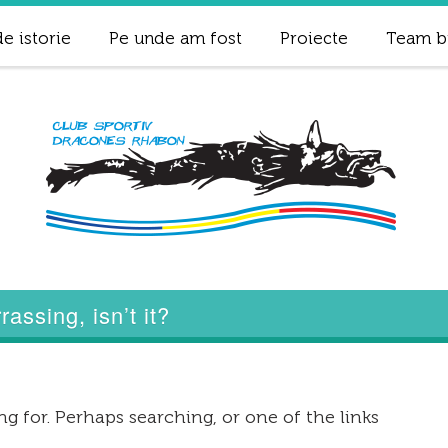
e istorie
Pe unde am fost
Proiecte
Team b
assing, isn’t it?
g for. Perhaps searching, or one of the links