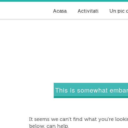
Acasa
Activitati
Un pic d
This is somewhat embarr
It seems we can’t find what you’re lookin
below, can help.