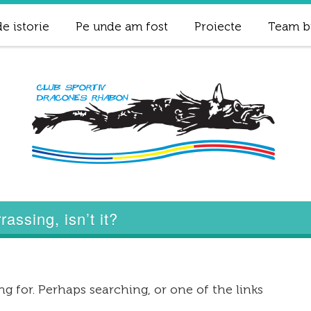
e istorie
Pe unde am fost
Proiecte
Team b
assing, isn’t it?
g for. Perhaps searching, or one of the links