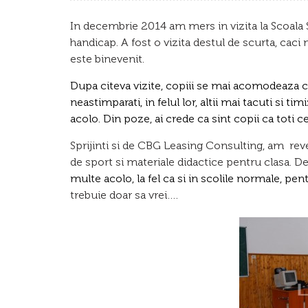
In decembrie 2014 am
mers in vizita la Scoala 
handicap. A fost o vizita destul de scurta, caci
este binevenit.
Dupa citeva vizite, copiii se mai acomodeaza cu
neastimparati, in felul lor, altii mai tacuti si tim
acolo. Din poze, ai crede ca sint copii ca toti cei
Sprijinti si de CBG Leasing Consulting, am reven
de sport si materiale didactice pentru clasa. D
multe acolo, la fel ca si in scolile normale, pen
trebuie doar sa vrei….