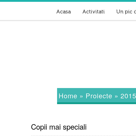
Acasa
Activitati
Un pic d
Home
»
Proiecte
»
201
Copii mai speciali