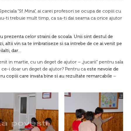
Speciala “Sf. Mina”, ai carei profesori se ocupa de copiii cu
 nu-ti trebuie mult timp, ca sa-ti dai seama ca orice ajutor
 prezenta celor straini de scoala. Unii sint destul de
izi, altii vin sa te imbratiseze si sa intrebe de ce ai venit pe
lalti, dar…
it in martie, cu un deget de ajutor – „jucarii” pentru sala
e ce-i doar un deget de ajutor? Pentru ca e
ste nevoie de
tru copiii care invata bine si au rezultate remarcabile
–