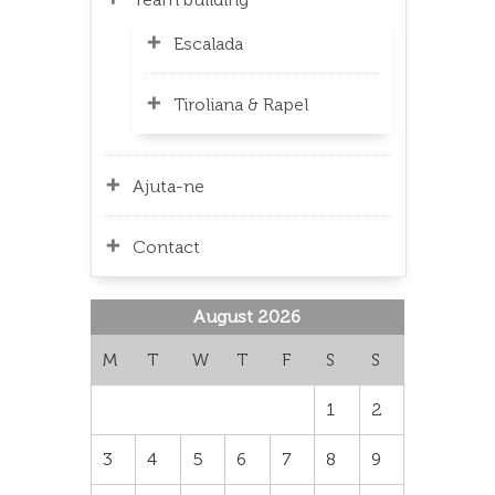
Escalada
Tiroliana & Rapel
Ajuta-ne
Contact
August 2026
M
T
W
T
F
S
S
1
2
3
4
5
6
7
8
9