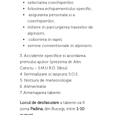
selectarea coechiperilor,
folosirea echipamentului specific,
asigurarea personala si a
coechipierilor,
initiere in parcurgerea traseelor de
alpinism,
coborirea in rapel,
semne conventionale in alpinism;
3. Accidente specifice si acordarea
primului ajutor (prezinta dr. Alin
Canciu – S.M.U.R.D. Sibiu).
4. Semnalizare si raspuns S.O.S.
5. Notiuni de meteorologie.
6. Alimentatie.
7. Amenajarea taberei.
Locul de desfasurare
a taberei va fi
zona
Padina
, din Bucegi, intre
1-10
august
.