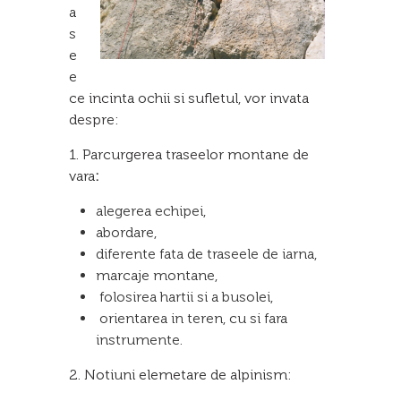
a
s
e
e
ce incinta ochii si sufletul, vor invata
despre:
1. Parcurgerea traseelor montane de
vara
:
alegerea echipei,
abordare,
diferente fata de traseele de iarna,
marcaje montane,
folosirea hartii si a busolei,
orientarea in teren, cu si fara
instrumente.
2. Notiuni elemetare de alpinism: