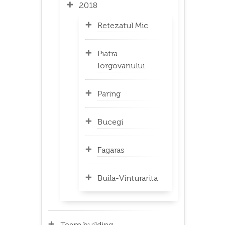
2018
Retezatul Mic
Piatra
Iorgovanului
Paring
Bucegi
Fagaras
Buila-Vinturarita
Team building