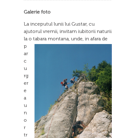
Galerie foto
La inceputul lunii lui Gustar, cu
ajutorul vremii, invitam iubitorii naturii
la o
tabara montana, unde, in afara de
p
ar
c
u
rg
er
e
a
u
n
o
r
tr