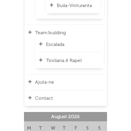
Buila-Vinturarita
Team building
Escalada
Tiroliana & Rapel
Ajuta-ne
Contact
August 2026
M
T
W
T
F
S
S