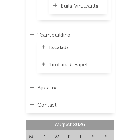
Buila-Vinturarita
Team building
Escalada
Tiroliana & Rapel
Ajuta-ne
Contact
August 2026
M
T
W
T
F
S
S