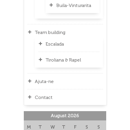
Buila-Vinturarita
Team building
Escalada
Tiroliana & Rapel
Ajuta-ne
Contact
August 2026
M
T
W
T
F
S
S