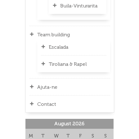
Buila-Vinturarita
Team building
Escalada
Tiroliana & Rapel
Ajuta-ne
Contact
August 2026
M
T
W
T
F
S
S