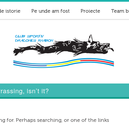
e istorie
Pe unde am fost
Proiecte
Team b
assing, isn’t it?
g for. Perhaps searching, or one of the links