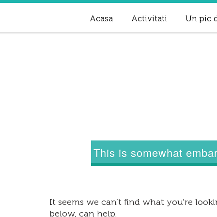
Acasa
Activitati
Un pic d
This is somewhat embarr
It seems we can’t find what you’re lookin
below, can help.