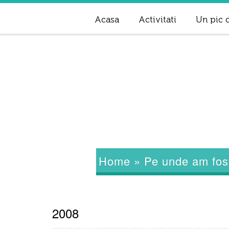
Acasa
Activitati
Un pic d
Home
»
Pe unde am fos
2008