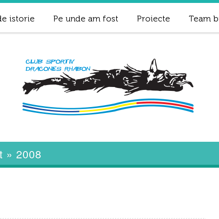
e istorie
Pe unde am fost
Proiecte
Team b
t
»
2008