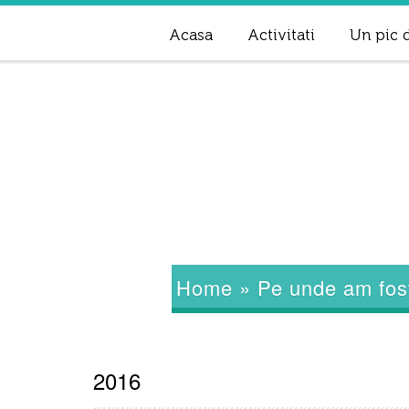
Acasa
Activitati
Un pic d
Home
»
Pe unde am fos
2016