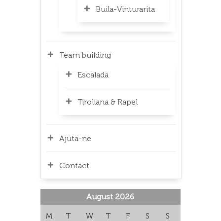
Buila-Vinturarita
Team building
Escalada
Tiroliana & Rapel
Ajuta-ne
Contact
August 2026
M
T
W
T
F
S
S